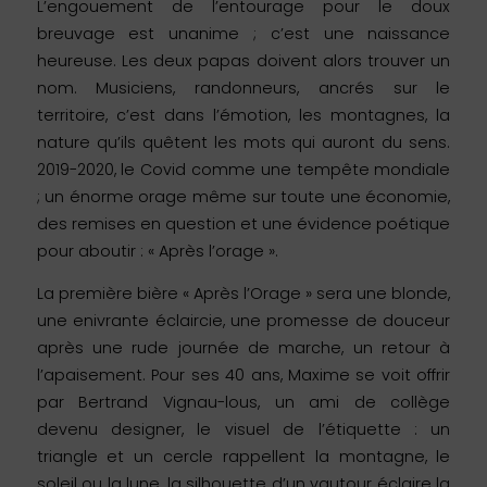
L’engouement de l’entourage pour le doux
breuvage est unanime ; c’est une naissance
heureuse. Les deux papas doivent alors trouver un
nom. Musiciens, randonneurs, ancrés sur le
territoire, c’est dans l’émotion, les montagnes, la
nature qu’ils quêtent les mots qui auront du sens.
2019-2020, le Covid comme une tempête mondiale
; un énorme orage même sur toute une économie,
des remises en question et une évidence poétique
pour aboutir : « Après l’orage ».
La première bière « Après l’Orage » sera une blonde,
une enivrante éclaircie, une promesse de douceur
après une rude journée de marche, un retour à
l’apaisement. Pour ses 40 ans, Maxime se voit offrir
par Bertrand Vignau-lous, un ami de collège
devenu designer, le visuel de l’étiquette : un
triangle et un cercle rappellent la montagne, le
soleil ou la lune, la silhouette d’un vautour éclaire la